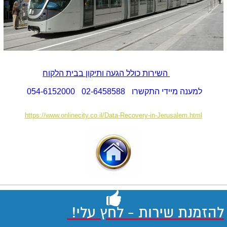
השירות כולל הגעה ותיקון בבית הלקוח
למענה מיידי התקשרו
02-6458588
054-6152000
https://www.onlinecity.co.il/Data-Recovery-in-Jerusalem.html
להזמנת שירות - לחץ עלי!